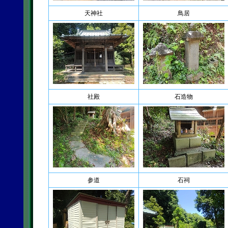
天神社
鳥居
社殿
石造物
参道
石祠