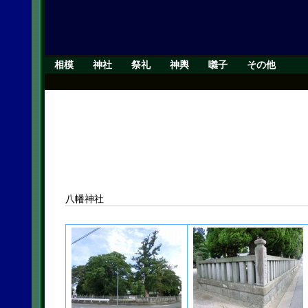
相模
神社
祭礼
神輿
囃子
その他
八幡神社