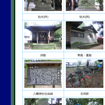
狛犬(吽)
狛犬(阿)
拝殿
幣殿・覆殿
八幡神社社由緒
石祠群