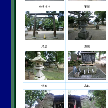
八幡神社
玉垣
鳥居
燈籠
燈籠
水鉢