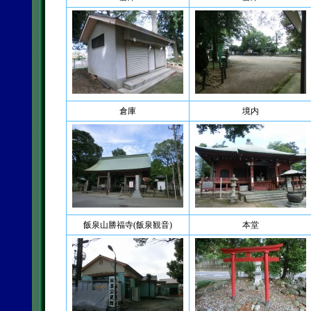
倉庫
境内
飯泉山勝福寺(飯泉観音)
本堂