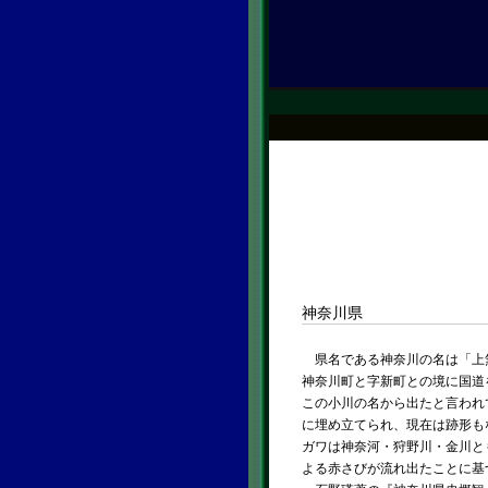
神奈川県
県名である神奈川の名は「上無
神奈川町と字新町との境に国道
この小川の名から出たと言われてい
に埋め立てられ、現在は跡形も
ガワは神奈河・狩野川・金川と
よる赤さびが流れ出たことに基