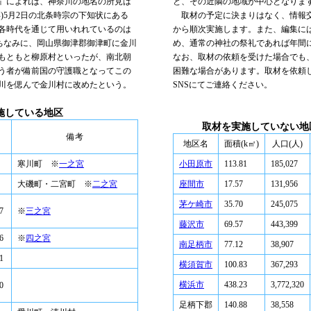
』によれば、神奈川の地名の所見は
と、その近隣の地域が中心となりま
年)5月2日の北条時宗の下知状にある
取材の予定に決まりはなく、情報交
各時代を通じて用いれれているのは
から順次実施します。また、編集に
。ちなみに、岡山県御津郡御津町に金川
め、通常の神社の祭礼であれば年間
もともと柳原村といったが、南北朝
なお、取材の依頼を受けた場合でも
う者が備前国の守護職となってこの
困難な場合があります。取材を依頼
川を偲んで金川村に改めたという。
SNSにてご連絡ください。
施している地区
取材を実施していない地
備考
地区名
面積(k㎡)
人口(人)
寒川町 ※
一之宮
小田原市
113.81
185,027
大磯町・二宮町 ※
二之宮
座間市
17.57
131,956
茅ケ崎市
35.70
245,075
7
※
三之宮
藤沢市
69.57
443,399
6
※
四之宮
南足柄市
77.12
38,907
1
横須賀市
100.83
367,293
横浜市
438.23
3,772,320
0
足柄下郡
140.88
38,558