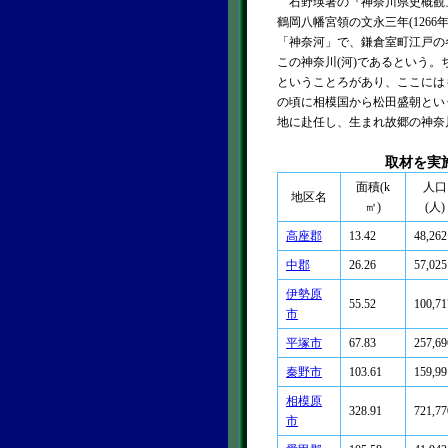
石野瑛著の『神奈川県史概観
鶴岡八幡宮領の文永三年(1266
「神奈河」で、鎌倉室町江戸の
この神奈川(河)であるという
ということろがあり、ここには
の頃に相模国から松田盛朝とい
地に赴任し、生まれ故郷の神奈
取材を実
面積(k
人口
地区名
㎡)
(人)
高座郡
13.42
48,262
中郡
26.26
57,025
伊勢原
55.52
100,71
市
平塚市
67.83
257,69
秦野市
103.61
159,99
相模原
328.91
721,77
市