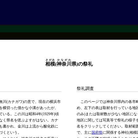
さがみ
かながわ
相模
(
神奈川
県)の祭礼
祭礼調査
川(カナガワ)の意で、現在の横浜市
このページでは神奈川県内の各市町
を横切った僅かな小溝があったが、
め、左下の表は取材を行っている地
る。この川は昭和4年(1929年)頃
のみ)または取材数が少ない地区にな
なく県名を偲ぶよすがはない。カナ
地区に関しては写真等で祭礼の様子
も書かれ、金川は上流から酸化鉄に
名をクリックしてください。取材範
づくという。
で、主に
国府祭
に関係する神社(相模