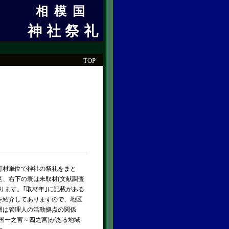
相模国
神社祭礼
TOP
村単位で神社の祭礼をまと
区、右下の表は未取材(文献調査
ります。｢取材年｣に記載がある
を紹介してありますので、地区
囲は管理人の活動拠点の関係
国一之宮～四之宮)がある地域