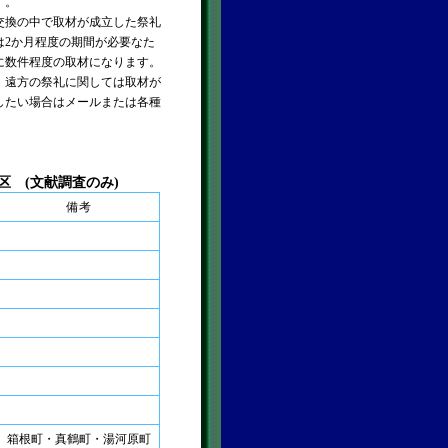
す。
換の中で取材が成立した祭礼
は2か月程度の期間が必要なた
に数件程度の取材になります。
、遠方の祭礼に関しては取材が
したい場合はメールまたは各種
区 (文献調査のみ)
備考
箱根町・真鶴町・湯河原町