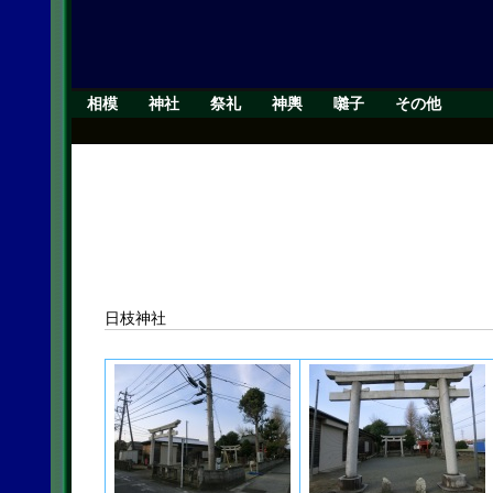
相模
神社
祭礼
神輿
囃子
その他
日枝神社