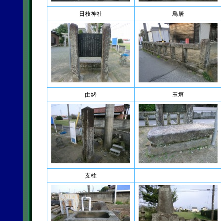
日枝神社
鳥居
由緒
玉垣
支柱