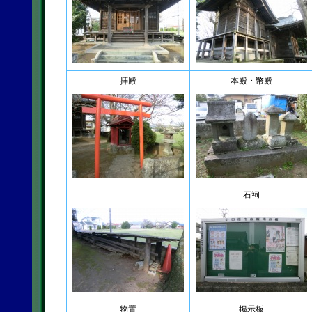
拝殿
本殿・幣殿
石祠
物置
掲示板