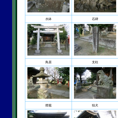
水鉢
石碑
鳥居
支柱
燈籠
狛犬