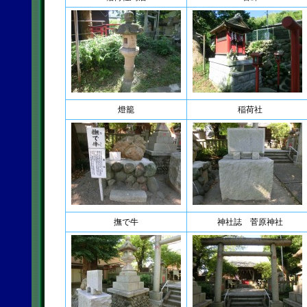
燈籠
稲荷社
撫で牛
神社誌 菅原神社