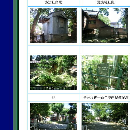
諏訪社鳥居
諏訪社社殿
池
菅公没後千百年境内整備記念