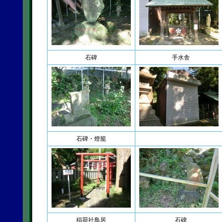
石碑
手水舎
石碑・燈籠
稲荷社鳥居
石碑