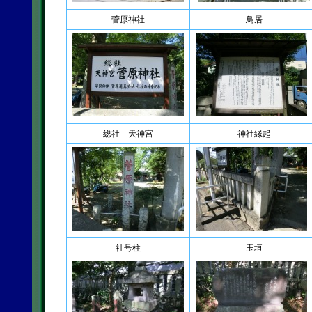
菅原神社
鳥居
総社 天神宮
神社縁起
社号柱
玉垣