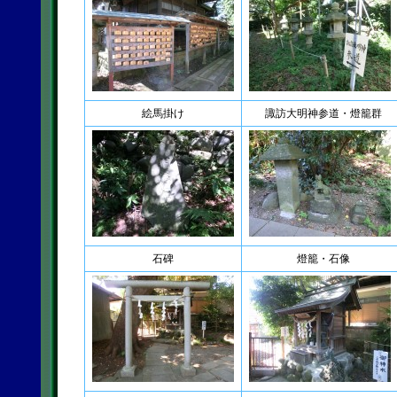
絵馬掛け
諏訪大明神参道・燈籠群
石碑
燈籠・石像