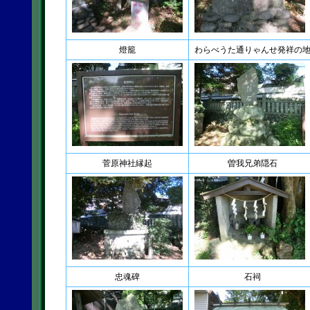
燈籠
わらべうた通りゃんせ発祥の
菅原神社縁起
曽我兄弟隠石
忠魂碑
石祠