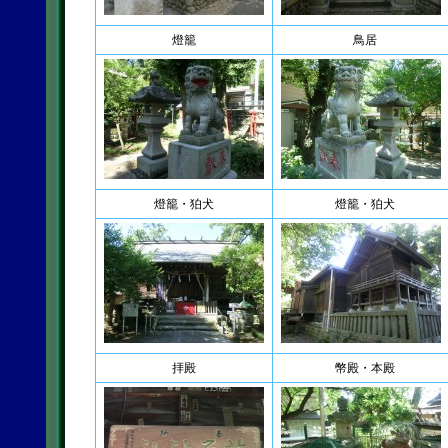
燈籠
鳥居
燈籠・狛犬
燈籠・狛犬
拝殿
幣殿・本殿