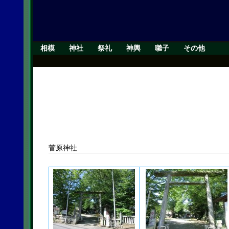
相模
神社
祭礼
神輿
囃子
その他
菅原神社