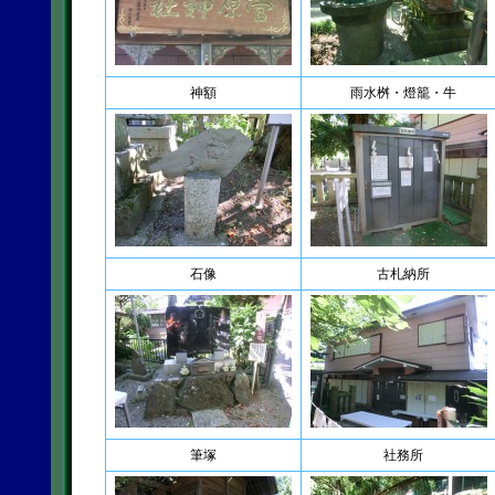
神額
雨水桝・燈籠・牛
石像
古札納所
筆塚
社務所