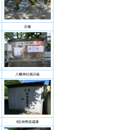
石像
八幡神社掲示板
8区神輿収蔵庫