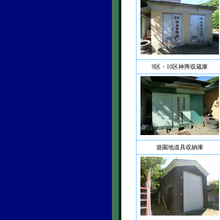
9区・10区神輿収蔵庫
遊園地道具収納庫