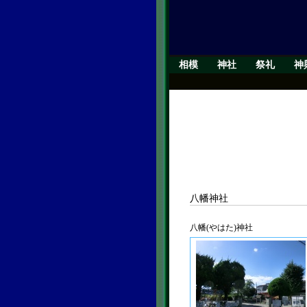
相模
神社
祭礼
神
八幡神社
八幡(やはた)神社