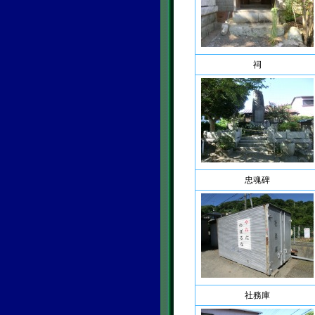
祠
忠魂碑
社務庫