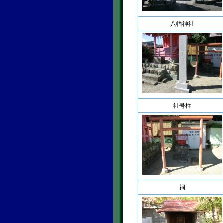
八幡神社
社号柱
祠