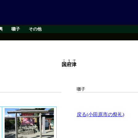
輿
囃子
その他
こうづ
国府津
囃子
戻る(小田原市の祭礼)