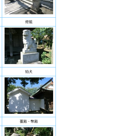
燈籠
狛犬
覆殿・幣殿