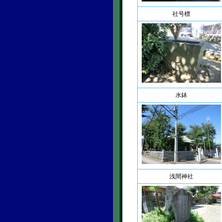
社号標
水鉢
浅間神社