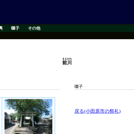
輿
囃子
その他
まえかわ
前川
囃子
戻る(小田原市の祭礼)