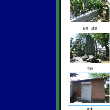
石像・燈籠
石碑
倉庫