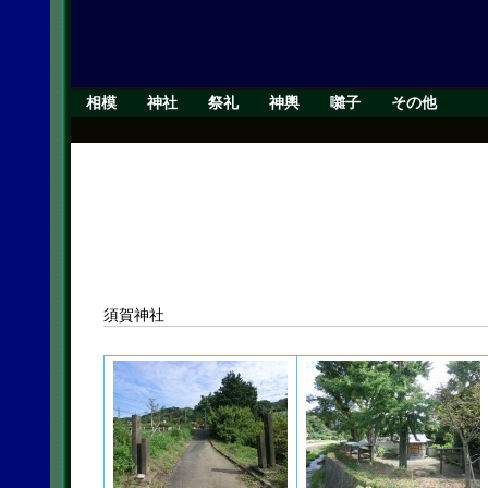
相模
神社
祭礼
神輿
囃子
その他
須賀神社