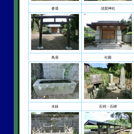
参道
須賀神社
鳥居
社殿
水鉢
石祠・石碑