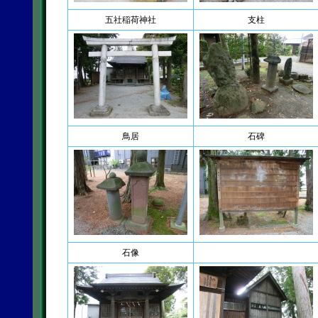
五社稲荷神社
支柱
鳥居
石碑
石像