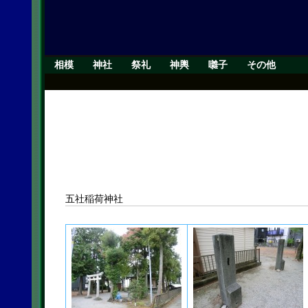
相模
神社
祭礼
神輿
囃子
その他
五社稲荷神社