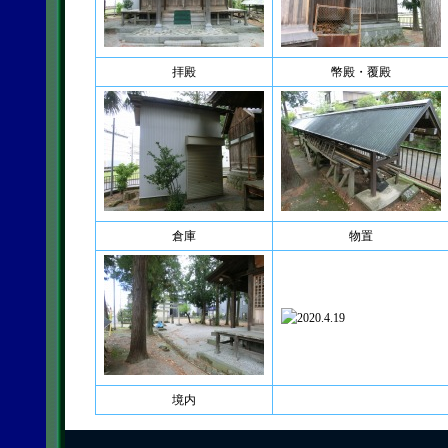
拝殿
幣殿・覆殿
倉庫
物置
境内