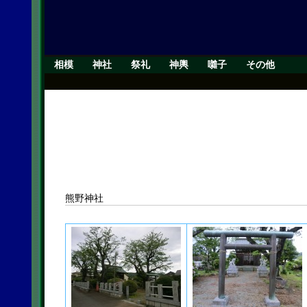
相模
神社
祭礼
神輿
囃子
その他
熊野神社