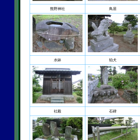
熊野神社
鳥居
水鉢
狛犬
社殿
石碑